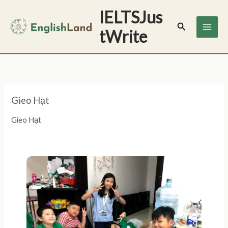
Skip
IELTSJus
to
Search
tWrite
content
Gieo Hạt
Gieo Hạt