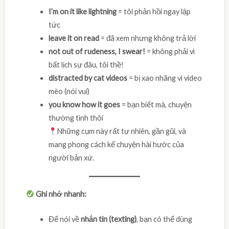
I’m on it like lightning
= tôi phản hồi ngay lập
tức
leave it on read
= đã xem nhưng không trả lời
not out of rudeness, I swear!
= không phải vì
bất lịch sự đâu, tôi thề!
distracted by cat videos
= bị xao nhãng vì video
mèo (nói vui)
you know how it goes
= bạn biết mà, chuyện
thường tình thôi
Những cụm này rất tự nhiên, gần gũi, và
mang phong cách kể chuyện hài hước của
người bản xứ.
Ghi nhớ nhanh:
Để nói về
nhắn tin (texting)
, bạn có thể dùng