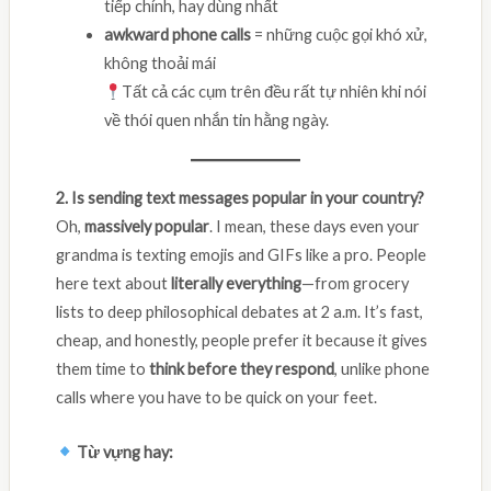
tiếp chính, hay dùng nhất
awkward phone calls
= những cuộc gọi khó xử,
không thoải mái
Tất cả các cụm trên đều rất tự nhiên khi nói
về thói quen nhắn tin hằng ngày.
2. Is sending text messages popular in your country?
Oh,
massively popular
. I mean, these days even your
grandma is texting emojis and GIFs like a pro. People
here text about
literally everything
—from grocery
lists to deep philosophical debates at 2 a.m. It’s fast,
cheap, and honestly, people prefer it because it gives
them time to
think before they respond
, unlike phone
calls where you have to be quick on your feet.
Từ vựng hay: