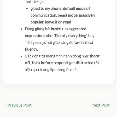
loạt từ/cụm:
glued to my phone
,
default mode of
communication
,
beast mode
,
massively
popular
,
leave it on read
Dùng
giọng hài hước + exaggerated
expressions
như “literally everything” hay
“flirty emojis” sẽ giúp tăng độ
tự nhiên và
fluency
.
Các động từ mang tính hành động như
shoot
off
,
think before respond
,
get distracted
rất
hiệu quả trong Speaking Part 1.
←
Previous Post
Next Post
→