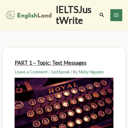
Skip
IELTSJus
to
Search
tWrite
content
PART 1 – Topic: Text Messages
Leave a Comment
/
JustSpeak
/ By
Nicky Nguyen