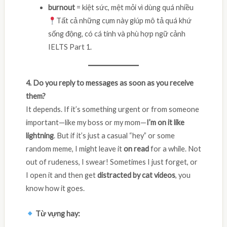
burnout
= kiệt sức, mệt mỏi vì dùng quá nhiều
Tất cả những cụm này giúp mô tả quá khứ
sống động, có cá tính và phù hợp ngữ cảnh
IELTS Part 1.
4. Do you reply to messages as soon as you receive
them?
It depends. If it’s something urgent or from someone
important—like my boss or my mom—
I’m on it like
lightning
. But if it’s just a casual “hey” or some
random meme, I might leave it
on read
for a while. Not
out of rudeness, I swear! Sometimes I just forget, or
I open it and then get
distracted by cat videos
, you
know how it goes.
Từ vựng hay: