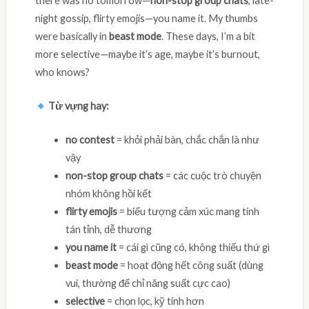
there was no tomorrow—
non-stop group chats
, late-
night gossip, flirty emojis—you name it. My thumbs
were basically in
beast mode
. These days, I’m a bit
more selective—maybe it’s age, maybe it’s burnout,
who knows?
Từ vựng hay:
no contest
= khỏi phải bàn, chắc chắn là như
vậy
non-stop group chats
= các cuộc trò chuyện
nhóm không hồi kết
flirty emojis
= biểu tượng cảm xúc mang tính
tán tỉnh, dễ thương
you name it
= cái gì cũng có, không thiếu thứ gì
beast mode
= hoạt động hết công suất (dùng
vui, thường để chỉ năng suất cực cao)
selective
= chọn lọc, kỹ tính hơn