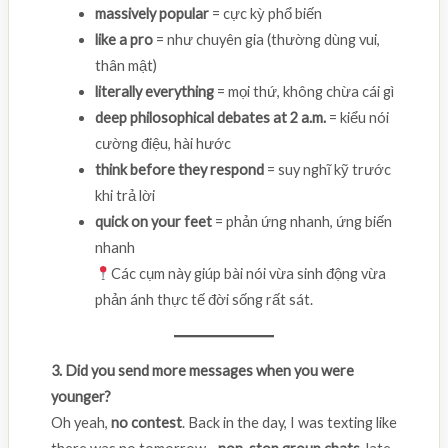
massively popular
= cực kỳ phổ biến
like a pro
= như chuyên gia (thường dùng vui,
thân mật)
literally everything
= mọi thứ, không chừa cái gì
deep philosophical debates at 2 a.m.
= kiểu nói
cường điệu, hài hước
think before they respond
= suy nghĩ kỹ trước
khi trả lời
quick on your feet
= phản ứng nhanh, ứng biến
nhanh
Các cụm này giúp bài nói vừa sinh động vừa
phản ánh thực tế đời sống rất sát.
3. Did you send more messages when you were
younger?
Oh yeah,
no contest
. Back in the day, I was texting like