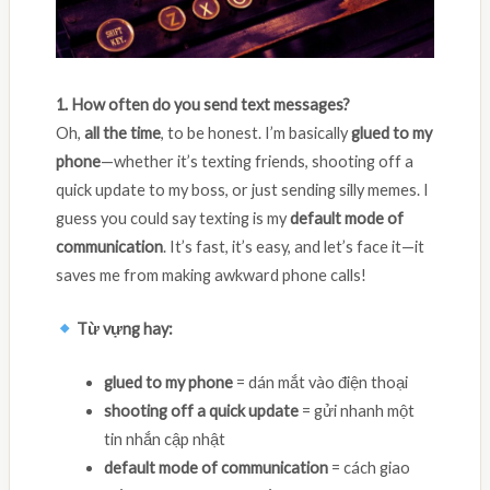
1. How often do you send text messages?
Oh,
all the time
, to be honest. I’m basically
glued to my
phone
—whether it’s texting friends, shooting off a
quick update to my boss, or just sending silly memes. I
guess you could say texting is my
default mode of
communication
. It’s fast, it’s easy, and let’s face it—it
saves me from making awkward phone calls!
Từ vựng hay:
glued to my phone
= dán mắt vào điện thoại
shooting off a quick update
= gửi nhanh một
tin nhắn cập nhật
default mode of communication
= cách giao